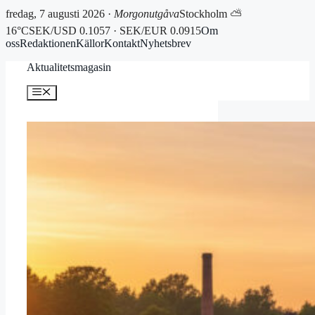
fredag, 7 augusti 2026 ·
Morgonutgåva
Stockholm ⛅
16°C
SEK/USD 0.1057 · SEK/EUR 0.0915
Om
oss
Redaktionen
Källor
Kontakt
Nyhetsbrev
Hoppa
Aktualitetsmagasin
till
innehåll
Meny