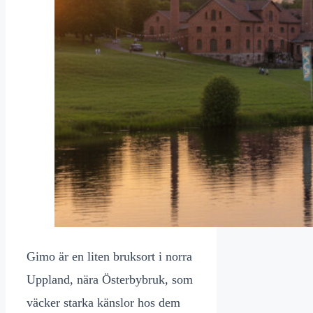
Gimo är en liten bruksort i norra
Uppland, nära Österbybruk, som
väcker starka känslor hos dem