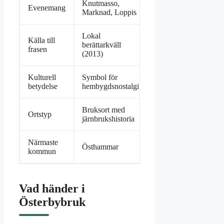
Knutmasso,
Evenemang
Marknad, Loppis
Lokal
Källa till
berättarkväll
frasen
(2013)
Kulturell
Symbol för
betydelse
hembygdsnostalgi
Bruksort med
Ortstyp
järnbrukshistoria
Närmaste
Östhammar
kommun
Vad händer i
Österbybruk